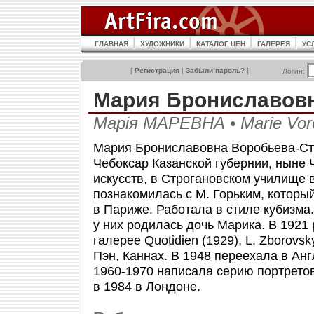
ГЛАВНАЯ
ХУДОЖНИКИ
КАТАЛОГ ЦЕН
ГАЛЕРЕЯ
УС
[
Регистрация
|
Забыли пароль?
]
Логин:
Мария Брониславов
Марія МАРЕВНА • Marie Vo
Мария Брониславовна Воробьева-Сте
Чебоксар Казанской губернии, ныне
искусств, в Строгановском училище 
познакомилась с М. Горьким, котор
в Париже. Работала в стиле кубизма.
у них родилась дочь Марика. В 1921
галерее Quotidien (1929), L. Zborovs
Пэн, Каннах. В 1948 переехала в Анг
1960-1970 написала серию портрето
в 1984 в Лондоне.