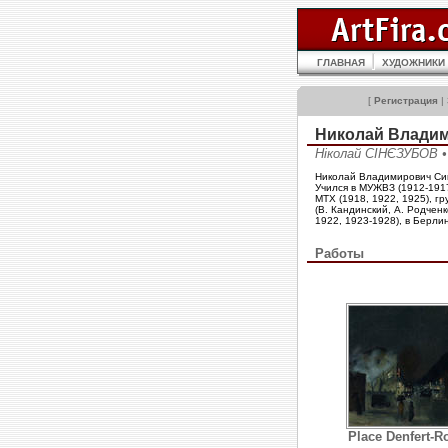
ГЛАВНАЯ
ХУДОЖНИКИ
[
Регистрация
|
Николай Влади
Ніколай СІНЄЗУБОВ • 
Николай Владимирович Син
Учился в МУЖВЗ (1912-1917
МТХ (1918, 1922, 1925), г
(В. Кандинский, А. Родченк
1922, 1923-1928), в Берли
Работы
Place Denfert-R