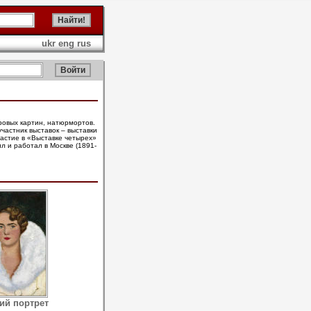
ukr
eng
rus
ровых картин, натюрмортов.
частник выставок – выставки
частие в «Выставке четырех»
ил и работал в Москве (1891-
ий портрет