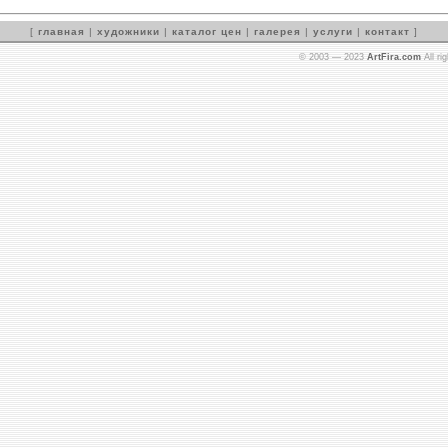
[
главная
|
художники
|
каталог цен
|
галерея
|
услуги
|
контакт
]
© 2003 — 2023
ArtFira.com
All ri