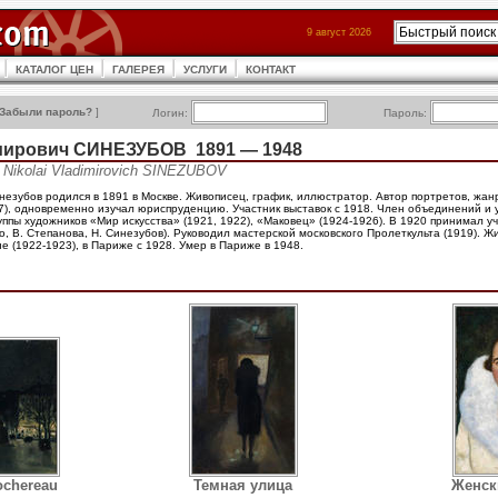
9 август 2026
КАТАЛОГ ЦЕН
ГАЛЕРЕЯ
УСЛУГИ
КОНТАКТ
Забыли пароль?
]
Логин:
Пароль:
мирович СИНЕЗУБОВ 1891 — 1948
Nikolai Vladimirovich SINEZUBOV
езубов родился в 1891 в Москве. Живописец, график, иллюстратор. Автор портретов, жан
), одновременно изучал юриспруденцию. Участник выставок с 1918. Член объединений и у
руппы художников «Мир искусства» (1921, 1922), «Маковец» (1924-1926). В 1920 принимал у
о, В. Степанова, Н. Синезубов). Руководил мастерской московского Пролеткульта (1919). Ж
не (1922-1923), в Париже с 1928. Умер в Париже в 1948.
ochereau
Темная улица
Женск