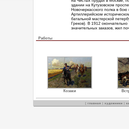
на Чистых прудах в Москве; п
здании на Кутузовском просп
Новочеркасского полка в бою 
Артиллерийском историческом
батальной мастерской петербу
Греков). В 1912 окончательно
значительных заказов, жил по
Работы
Козаки
Вст
[
главная
|
художники
|
к