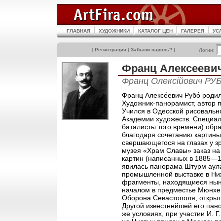
ГЛАВНАЯ
ХУДОЖНИКИ
КАТАЛОГ ЦЕН
ГАЛЕРЕЯ
УС
[
Регистрация
|
Забыли пароль?
]
Логин:
Франц Алексееви
Франц Олексійович РУБ
Франц Алексе́евич Рубо́ pоди
Художник-панорамист, автор 
Учился в Одесской рисоваль
Академии художеств. Специал
баталисты того времени) обр
благодаря сочетанию картины
свершающегося на глазах у з
музея «Храм Славы» заказ на 
картин (написанных в 1885—1
явилась панорама Штурм аула
промышленной выставке в Ни
фрагменты, находящиеся ныне
началом в предместье Мюнхе
Оборона Севастополя, открыт
Другой известнейшей его пано
же условиях, при участии И. 