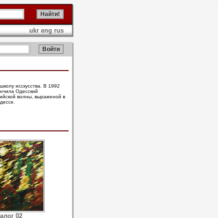
ukr
eng
rus
школу исскусства. В 1992
ончила Одесский
ийской волны, выраженой в
дессе.
алог 02