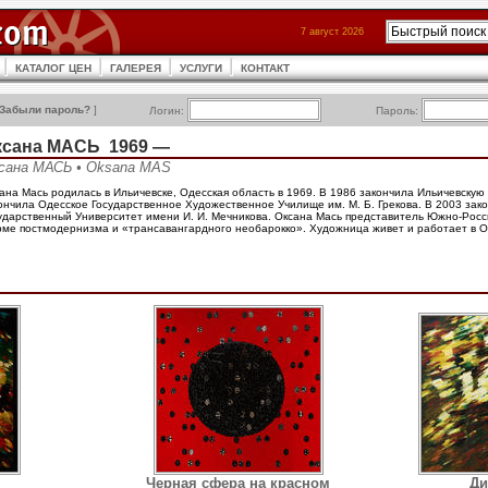
7 август 2026
КАТАЛОГ ЦЕН
ГАЛЕРЕЯ
УСЛУГИ
КОНТАКТ
Забыли пароль?
]
Логин:
Пароль:
ксана МАСЬ 1969 —
сана МАСЬ • Oksana MAS
ана Мась родилась в Ильичевске, Одесская область в 1969. В 1986 закончила Ильичевскую 
ончила Одесское Государственное Художественное Училище им. М. Б. Грекова. В 2003 зак
ударственный Университет имени И. И. Мечникова. Оксана Мась представитель Южно-Росс
ме постмодернизма и «трансавангардного необарокко». Художница живет и работает в О
Черная сфера на красном
Ди