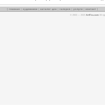
[
главная
|
художники
|
каталог цен
|
галерея
|
услуги
|
контакт
]
© 2003 — 2023
ArtFira.com
All ri