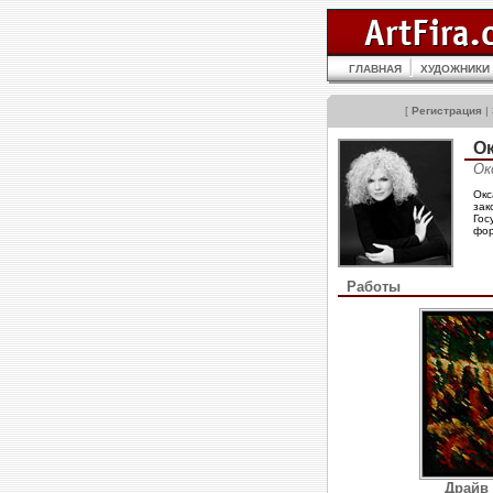
ГЛАВНАЯ
ХУДОЖНИКИ
[
Регистрация
|
О
Ок
Окс
зак
Гос
фор
Работы
Драйв