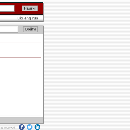
ukr
eng
rus
ghts reserved.