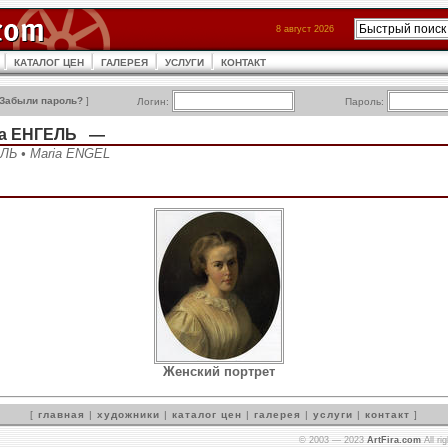
8 август 2026
КАТАЛОГ ЦЕН
ГАЛЕРЕЯ
УСЛУГИ
КОНТАКТ
Забыли пароль?
]
Логин:
Пароль:
на ЕНГЕЛЬ —
ЕЛЬ • Maria ENGEL
Женский портрет
[
главная
|
художники
|
каталог цен
|
галерея
|
услуги
|
контакт
]
© 2003 — 2023
ArtFira.com
All ri