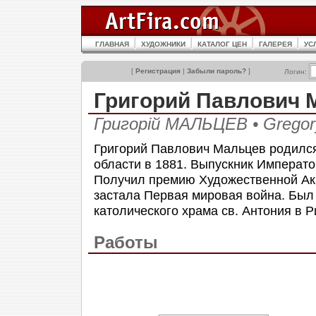
ГЛАВНАЯ
ХУДОЖНИКИ
КАТАЛОГ ЦЕН
ГАЛЕРЕЯ
УС
[
Регистрация
|
Забыли пароль?
]
Логин:
Григорий Павлович
Григорій МАЛЬЦЕВ • Gregor
Григорий Павлович Мальцев родилс
области в 1881. Выпускник Императо
Получил премию Художественной Акад
застала Первая мировая война. Был
католического храма св. Антония в Р
Работы