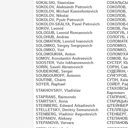
SOKALSKI, Stanislaw
СОКАЛЬСЬК
SOKOLOV, Aleksandr Petrovich
СОКОЛОВ, 
SOKOLOV, Michail Ksenofontovich
СОКОЛОВ, 
SOKOLOV, Nikolai
СОКОЛОВ, 
SOKOLOV, Pyotr Petrovich
СОКОЛОВ, 
SOKOLOV-SKALYA, Pavel Petrovich
СОКОЛОВ-С
SOKOV, Leonid
СОКОВ, Ле
SOLOGUB, Leonid Romanovich
СОЛОГУБ, 
SOLOHUB, Andree
СОЛОГУБ, 
SOLOMATKIN, Leonid Ivanovich
СОЛОМАТКІ
SOLOMKO, Sergey Sergeyevich
СОЛОМКО, 
SOLOMKO, Yuri
СОЛОМКО,
SOLOMOUKHA, Anton
СОЛОМУХА,
SOMOV, Konstantin Andreevich
СОМОВ, Ко
SOOSTER, Yulo Iokhannesovich
СУСТЕР, Ю
SORIN, Saveli Abramovich
СОРІН, Сав
SOUDEIKINE, Sergei
СУДЕЙКІН, 
SOUNGOUROFF, Antonin
СУНГУРОВ,
SOUTINE, Chaim
СУТІН, Хаї
SOYER, Raphael
СОЙЕР, Ра
СТАХОВСЬК
STAKHOVSKIY, Vladislav
Карлович
STAPRANS, Raimonds
СТАПРАНС,
STARITSKY, Anna
СТАРИЦЬКА
STEINBERG, Edward Arkadievich
ШТЕЙНБЕРГ
STELLETSKY, Dmitriy Semenovich
СТЕЛЛЕЦЬК
STENBERG, Vladimir Avgustovich
СТЕНБЕРГ,
STEPANOV, Aleksey
СТЕПАНОВ,
STEPANOVA, Varvara
СТЕПАНОВА