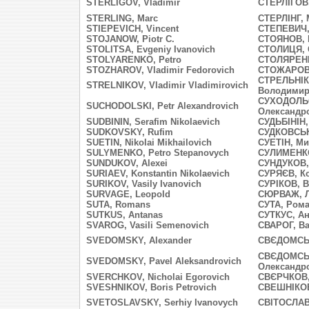
STERLIGOV, Vladimir
СТЕРЛІГОВ
STERLING, Marc
СТЕРЛІНГ, 
STIEPEVICH, Vincent
СТЕПЕВИЧ,
STOJANOW, Piotr C.
СТОЯНОВ, 
STOLITSA, Evgeniy Ivanovich
СТОЛИЦЯ, 
STOLYARENKO, Petro
СТОЛЯРЕНК
STOZHAROV, Vladimir Fedorovich
СТОЖАРОВ,
СТРЕЛЬНІК
STRELNIKOV, Vladimir Vladimirovich
Володими
СУХОДОЛЬС
SUCHODOLSKI, Petr Alexandrovich
Олександр
SUDBININ, Serafim Nikolaevich
СУДЬБІНІН
SUDKOVSKY, Rufim
СУДКОВСЬ
SUETIN, Nikolai Mikhailovich
СУЕТІН, М
SULYMENKO, Petro Stepanovych
СУЛИМЕНКО
SUNDUKOV, Alexei
СУНДУКОВ,
SURIAEV, Konstantin Nikolaevich
СУРЯЄВ, К
SURIKOV, Vasily Ivanovich
СУРІКОВ, В
SURVAGE, Leopold
СЮРВАЖ, 
SUTA, Romans
СУТА, Ром
SUTKUS, Antanas
СУТКУС, Ан
SVAROG, Vasili Semenovich
СВАРОГ, В
SVEDOMSKY, Alexander
СВЄДОМСЬК
СВЄДОМСЬ
SVEDOMSKY, Pavel Aleksandrovich
Олександр
SVERCHKOV, Nicholai Egorovich
СВЄРЧКОВ,
SVESHNIKOV, Boris Petrovich
СВЕШНІКОВ
SVETOSLAVSKY, Serhiy Ivanovych
СВІТОСЛАВ