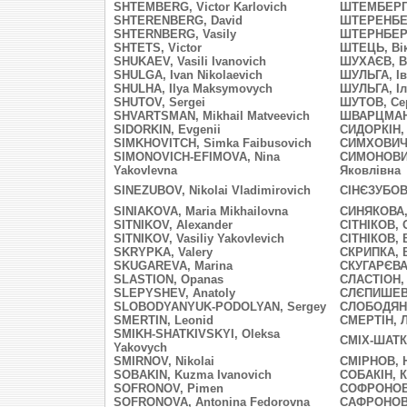
SHTEMBERG, Victor Karlovich
ШТЕМБЕРГ,
SHTERENBERG, David
ШТЕРЕНБЕР
SHTERNBERG, Vasily
ШТЕРНБЕРГ
SHTETS, Victor
ШТЕЦЬ, Ві
SHUKAEV, Vasili Ivanovich
ШУХАЄВ, В
SHULGA, Ivan Nikolaevich
ШУЛЬГА, І
SHULHA, Ilya Maksymovych
ШУЛЬГА, І
SHUTOV, Sergei
ШУТОВ, Се
SHVARTSMAN, Mikhail Matveevich
ШВАРЦМАН,
SIDORKIN, Evgenii
СИДОРКІН,
SIMKHOVITCH, Simka Faibusovich
СИМХОВИЧ,
SIMONOVICH-EFIMOVA, Nina
СИМОНОВИ
Yakovlevna
Яковлівна
SINEZUBOV, Nikolai Vladimirovich
СІНЄЗУБОВ
SINIAKOVA, Maria Mikhailovna
СИНЯКОВА,
SITNIKOV, Alexander
СІТНІКОВ, 
SITNIKOV, Vasiliy Yakovlevich
СІТНІКОВ, 
SKRYPKA, Valery
СКРИПКА, 
SKUGAREVA, Marina
СКУГАРЄВА
SLASTION, Opanas
СЛАСТІОН, 
SLEPYSHEV, Anatoly
СЛЄПИШЕВ,
SLOBODYANYUK-PODOLYAN, Sergey
СЛОБОДЯНЮ
SMERTIN, Leonid
СМЕРТІН, Л
SMIKH-SHATKIVSKYI, Oleksa
СМІХ-ШАТК
Yakovych
SMIRNOV, Nikolai
СМІРНОВ, 
SOBAKIN, Kuzma Ivanovich
СОБАКІН, К
SOFRONOV, Pimen
СОФРОНОВ,
SOFRONOVA, Antonina Fedorovna
САФРОНОВА