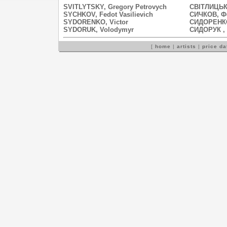
SVITLYTSKY, Gregory Petrovych
СВІТЛИЦЬК
SYCHKOV, Fedot Vasilievich
СИЧКОВ, Ф
SYDORENKO, Victor
СИДОРЕНКО
SYDORUK, Volodymyr
СИДОРУК ,
[
home
|
artists
|
price d