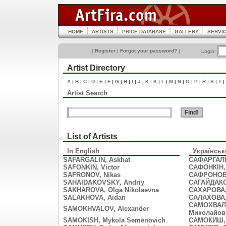
HOME
ARTISTS
PRICE DATABASE
GALLERY
SERVI
[
Register
|
Forgot your password?
]
Login:
Artist Directory
A
|
B
|
C
|
D
|
E
|
F
|
G
|
H
|
I
|
J
|
K
|
K
|
L
|
M
|
N
|
O
|
P
|
R
|
S
|
T
|
Artist Search
List of Artists
In English
Українсь
SAFARGALIN, Askhat
САФАРГАЛІ
SAFONKIN, Victor
САФОНКІН,
SAFRONOV, Nikas
САФРОНОВ,
SAHAIDAKOVSKY, Andriy
САГАЙДАКО
SAKHAROVA, Olga Nikolaevna
САХАРОВА,
SALAKHOVA, Aidan
САЛАХОВА,
САМОХВАЛО
SAMOKHVALOV, Alexander
Миколайов
SAMOKISH, Mykola Semenovich
САМОКИШ, 