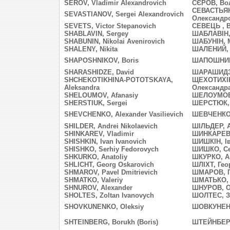
SEROV, Vladimir Alexandrovich
СЄРОВ, Во
СЕВАСТЬЯН
SEVASTIANOV, Sergei Alexandrovich
Олександр
SEVETS, Victor Stepanovich
СЕВЕЦЬ , В
SHABLAVIN, Sergey
ШАБЛАВІН,
SHABUNIN, Nikolai Avenirovich
ШАБУНІН, 
SHALENY, Nikita
ШАЛЕНИЙ, 
SHAPOSHNIKOV, Boris
ШАПОШНИК
SHARASHIDZE, David
ШАРАШИДЗ
SHCHEKOTIKHINA-POTOTSKAYA,
ЩЕХОТИХІ
Aleksandra
Олександр
SHELOUMOV, Afanasiy
ШЕЛОУМОВ 
SHERSTIUK, Sergei
ШЕРСТЮК, 
SHEVCHENKO, Alexander Vasilievich
ШЕВЧЕНКО,
SHILDER, Andrei Nikolaevich
ШІЛЬДЕР, 
SHINKAREV, Vladimir
ШИНКАРЕВ
SHISHKIN, Ivan Ivanovich
ШИШКІН, Ів
SHISHKO, Serhiy Fedorovych
ШИШКО, Се
SHKURKO, Anatoliy
ШКУРКО, А
SHLICHT, Georg Oskarovich
ШЛІХТ, Гео
SHMAROV, Pavel Dmitrievich
ШМАРОВ, П
SHMATKO, Valeriy
ШМАТЬКО, 
SHNUROV, Alexander
ШНУРОВ, О
SHOLTES, Zoltan Ivanovych
ШОЛТЕС, З
SHOVKUNENKO, Oleksiy
ШОВКУНЕНК
SHTEINBERG, Borukh (Boris)
ШТЕЙНБЕРГ 