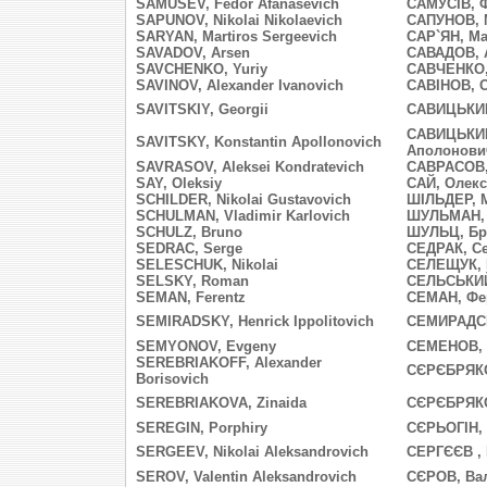
SAMUSEV, Fedor Afanasevich
САМУСІВ, 
SAPUNOV, Nikolai Nikolaevich
САПУНОВ, 
SARYAN, Martiros Sergeevich
САР`ЯН, Ма
SAVADOV, Arsen
САВАДОВ, 
SAVCHENKO, Yuriy
САВЧЕНКО,
SAVINOV, Alexander Ivanovich
САВІНОВ, 
SAVITSKIY, Georgii
САВИЦЬКИЙ
САВИЦЬКИЙ
SAVITSKY, Konstantin Apollonovich
Аполонови
SAVRASOV, Aleksei Kondratevich
САВРАСОВ,
SAY, Oleksiy
САЙ, Олекс
SCHILDER, Nikolai Gustavovich
ШІЛЬДЕР, 
SCHULMAN, Vladimir Karlovich
ШУЛЬМАН,
SCHULZ, Bruno
ШУЛЬЦ, Бр
SEDRAC, Serge
СЕДРАК, Се
SELESCHUK, Nikolai
СЕЛЕЩУК, 
SELSKY, Roman
СЕЛЬСЬКИЙ
SEMAN, Ferentz
СЕМАН, Фе
SEMIRADSKY, Henrick Ippolitovich
СЕМИРАДСЬ
SEMYONOV, Evgeny
СЕМЕНОВ, 
SEREBRIAKOFF, Alexander
СЄРЄБРЯКО
Borisovich
SEREBRIAKOVA, Zinaida
СЄРЄБРЯКО
SEREGIN, Porphiry
СЄРЬОГІН,
SERGEEV, Nikolai Aleksandrovich
СЕРГЄЄВ ,
SEROV, Valentin Aleksandrovich
СЄРОВ, Ва